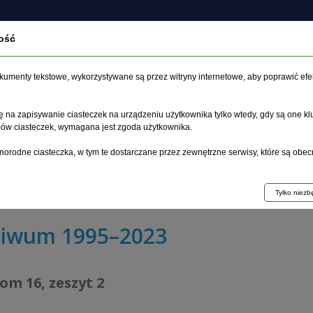
ość
O czasopiśmie
Zeszyt aktualny
Archiwum
Artykuł
dokumenty tekstowe, wykorzystywane są przez witryny internetowe, aby poprawić efe
 na zapisywanie ciasteczek na urządzeniu użytkownika tylko wtedy, gdy są one kl
ypów ciasteczek, wymagana jest zgoda użytkownika.
główna
>
Archiwum
>
zeszyt 2
>
norodne ciasteczka, w tym te dostarczane przez zewnętrzne serwisy, które są obec
kliniczne leków w świetle wymagań stawianych w Unii Euro
owań w skali globalnej
Tylko niez
hiwum 1995–2023
tom 16, zeszyt 2