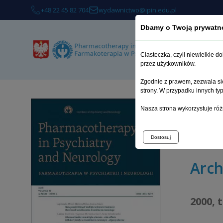
+48 22 45 82 704
wydawnictwo@ipin.edu.pl
Dbamy o Twoją prywatn
Ciasteczka, czyli niewielkie 
przez użytkowników.
Zgodnie z prawem, zezwala się
strony. W przypadku innych t
Strona 
Nasza strona wykorzystuje róż
Badania 
uwarunk
Dostosuj
Arc
2000, 