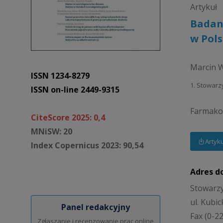
Artykuł
Badani
w Pol
Marcin W
ISSN 1234-8279
1. Stowarz
ISSN on-line 2449-9315
Farmakot
CiteScore 2025: 0,4
MNiSW: 20
Artyk
Index Copernicus 2023: 90,54
Adres d
Stowarzy
ul. Kubi
Panel redakcyjny
Fax (0-2
Zgłaszanie i recenzowanie prac online