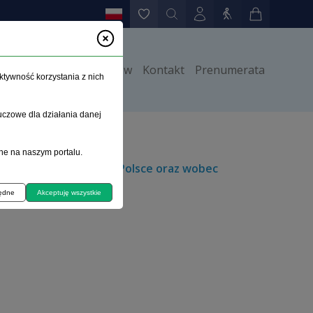
y
Instrukcje dla autorów
Kontakt
Prenumerata
ktywność korzystania z nich
uczowe dla działania danej
ne na naszym portalu.
pejskiej (UE), USA i w Polsce oraz wobec
będne
Akceptuję wszystkie