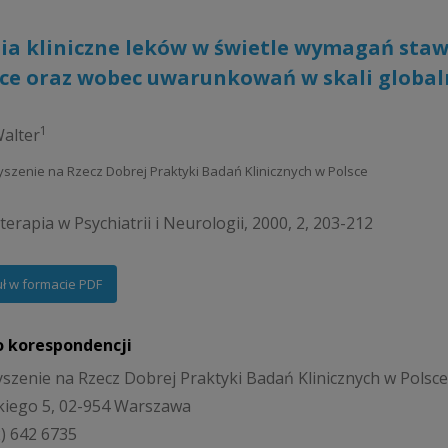
a kliniczne leków w świetle wymagań stawia
sce oraz wobec uwarunkowań w skali global
1
alter
yszenie na Rzecz Dobrej Praktyki Badań Klinicznych w Polsce
erapia w Psychiatrii i Neurologii, 2000, 2, 203-212
uł w formacie PDF
o korespondencji
szenie na Rzecz Dobrej Praktyki Badań Klinicznych w Polsce
ckiego 5, 02-954 Warszawa
2) 642 6735