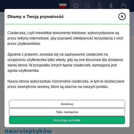
Dbamy o Twoją prywatność
Ciasteczka, czyli niewielkie dokumenty tekstowe, wykorzystywane są
przez witryny internetowe, aby poprawić efektywność korzystania z nich
przez użytkowników.
Strona główna
>
Archiwum
>
zeszyt 3
>
Zgodnie z prawem, zezwala się na zapisywanie ciasteczek na
Znaczenie kliniczne biotransformacji neuroleptyków
urządzeniu użytkownika tylko wtedy, gdy są one kluczowe dla działania
danej strony. W przypadku innych typów ciasteczek, wymagana jest
zgoda użytkownika.
Archiwum 1995–2023
Nasza strona wykorzystuje różnorodne ciasteczka, w tym te dostarczane
przez zewnętrzne serwisy, które są obecne na naszym portalu.
1999, tom 15, zeszyt 3
Dostosuj
Artykuł
Tylko niezbędne
Znaczenie kliniczne biotransformacji
Akceptuję wszystkie
neuroleptyków