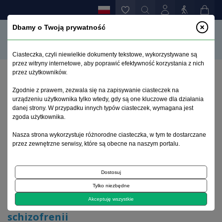
Dbamy o Twoją prywatność
Ciasteczka, czyli niewielkie dokumenty tekstowe, wykorzystywane są
przez witryny internetowe, aby poprawić efektywność korzystania z nich
przez użytkowników.
Strona główna
>
Archiwum
>
zeszyt 3
>
Zgodnie z prawem, zezwala się na zapisywanie ciasteczek na
Nowe standardy APA leczenia w schizofrenii
urządzeniu użytkownika tylko wtedy, gdy są one kluczowe dla działania
danej strony. W przypadku innych typów ciasteczek, wymagana jest
zgoda użytkownika.
Archiwum 1995–2023
Nasza strona wykorzystuje różnorodne ciasteczka, w tym te dostarczane
przez zewnętrzne serwisy, które są obecne na naszym portalu.
1999, tom 15, zeszyt 3
Dostosuj
Artykuł
Tylko niezbędne
Nowe standardy APA leczenia w
Akceptuję wszystkie
schizofrenii