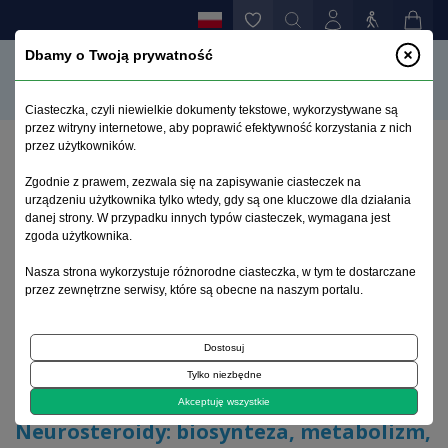
Dbamy o Twoją prywatność
Ciasteczka, czyli niewielkie dokumenty tekstowe, wykorzystywane są
przez witryny internetowe, aby poprawić efektywność korzystania z nich
przez użytkowników.
Strona główna
>
Archiwum
>
zeszyt 3
>
Zgodnie z prawem, zezwala się na zapisywanie ciasteczek na
Neurosteroidy: biosynteza, metabolizm, mechanizmy
urządzeniu użytkownika tylko wtedy, gdy są one kluczowe dla działania
działania i perspektywy zastosowania klinicznego
danej strony. W przypadku innych typów ciasteczek, wymagana jest
zgoda użytkownika.
Archiwum 1995–2023
Nasza strona wykorzystuje różnorodne ciasteczka, w tym te dostarczane
przez zewnętrzne serwisy, które są obecne na naszym portalu.
1999, tom 15, zeszyt 3
Dostosuj
Tylko niezbędne
Artykuł
Akceptuję wszystkie
Neurosteroidy: biosynteza, metabolizm,