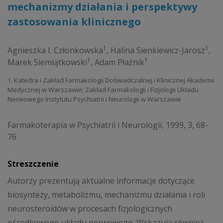
mechanizmy działania i perspektywy
zastosowania klinicznego
1
1
Agnieszka I. Członkowska
,
Halina Sienkiewicz-Jarosz
,
1
1
Marek Siemiątkowski
,
Adam Płaźnik
1. Katedra i Zakład Farmakologii Doświadczalnej i Klinicznej Akademii
Medycznej w Warszawie; Zakład Farmakologii i Fizjologii Układu
Nerwowego Instytutu Psychiatrii i Neurologii w Warszawie
Farmakoterapia w Psychiatrii i Neurologii, 1999, 3, 68-
76
Streszczenie
Autorzy prezentują aktualne informacje dotyczące
biosyntezy, metabolizmu, mechanizmu działania i roli
neurosteroidów w procesach fizjologicznych
ośrodkowego układu nerwowego. Wskazują również