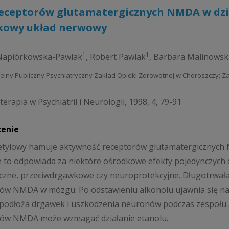
receptorów glutamatergicznych NMDA w dzi
kowy układ nerwowy
1
1
Napiórkowska-Pawlak
,
Robert Pawlak
,
Barbara Malinowsk
elny Publiczny Psychiatryczny Zakład Opieki Zdrowotnej w Choroszczy; 
erapia w Psychiatrii i Neurologii, 1998, 4, 79-91
zenie
 etylowy hamuje aktywność receptorów glutamatergicznyc
e to odpowiada za niektóre ośrodkowe efekty pojedynczych da
zne, przeciwdrgawkowe czy neuroprotekcyjne. Długotrwała 
ów NMDA w mózgu. Po odstawieniu alkoholu ujawnia się n
 podłoża drgawek i uszkodzenia neuronów podczas zespoł
rów NMDA może wzmagać działanie etanolu.