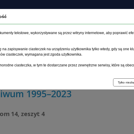
ość
O czasopiśmie
Zeszyt aktualny
Archiwum
Artykuł
dokumenty tekstowe, wykorzystywane są przez witryny internetowe, aby poprawić efe
 na zapisywanie ciasteczek na urządzeniu użytkownika tylko wtedy, gdy są one kl
ypów ciasteczek, wymagana jest zgoda użytkownika.
główna
>
Archiwum
>
zeszyt 4
>
norodne ciasteczka, w tym te dostarczane przez zewnętrzne serwisy, które są obec
ceptorów glutamatergicznych NMDA w działaniu alkoholu
Tylko niez
hiwum 1995–2023
tom 14, zeszyt 4