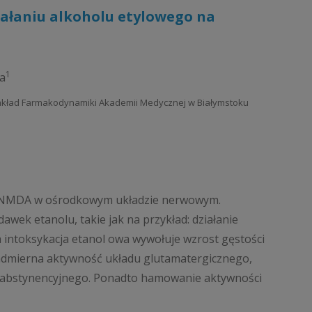
ałaniu alkoholu etylowego na
1
a
Zakład Farmakodynamiki Akademii Medycznej w Białymstoku
h NMDA w ośrodkowym układzie nerwowym.
wek etanolu, takie jak na przykład: działanie
intoksykacja etanol owa wywołuje wzrost gęstości
admierna aktywność układu glutamatergicznego,
u abstynencyjnego. Ponadto hamowanie aktywności