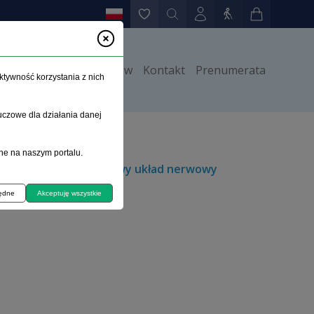
y
Instrukcje dla autorów
Kontakt
Prenumerata
ktywność korzystania z nich
uczowe dla działania danej
ne na naszym portalu.
 etylowego na ośrodkowy układ nerwowy
będne
Akceptuję wszystkie