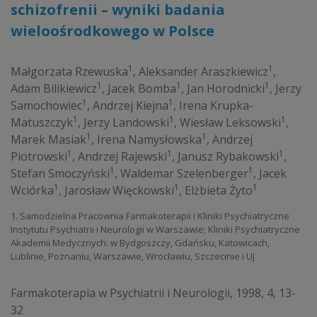
schizofrenii – wyniki badania
wieloośrodkowego w Polsce
1
1
Małgorzata Rzewuska
,
Aleksander Araszkiewicz
,
1
1
1
Adam Bilikiewicz
,
Jacek Bomba
,
Jan Horodnicki
,
Jerzy
1
1
Samochowiec
,
Andrzej Kiejna
,
Irena Krupka-
1
1
1
Matuszczyk
,
Jerzy Landowski
,
Wiesław Leksowski
,
1
1
Marek Masiak
,
Irena Namysłowska
,
Andrzej
1
1
1
Piotrowski
,
Andrzej Rajewski
,
Janusz Rybakowski
,
1
1
Stefan Smoczyński
,
Waldemar Szelenberger
,
Jacek
1
1
1
Wciórka
,
Jarosław Więckowski
,
Elżbieta Żyto
1. Samodzielna Pracownia Farmakoterapii i Kliniki Psychiatryczne
Instytutu Psychiatrii i Neurologii w Warszawie; Kliniki Psychiatryczne
Akademii Medycznych: w Bydgoszczy, Gdańsku, Katowicach,
Lublinie, Poznaniu, Warszawie, Wrocławiu, Szczecinie i UJ
Farmakoterapia w Psychiatrii i Neurologii, 1998, 4, 13-
32