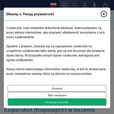
Dbamy o Twoją prywatność
Ciasteczka, czyli niewielkie dokumenty tekstowe, wykorzystywane są
przez witryny internetowe, aby poprawić efektywność korzystania z nich
przez użytkowników.
Strona główna
>
Archiwum
>
zeszyt 4
>
Zgodnie z prawem, zezwala się na zapisywanie ciasteczek na
Risperidon (Rispolept®) w leczeniu schizofrenii –
urządzeniu użytkownika tylko wtedy, gdy są one kluczowe dla działania
wyniki badania wieloośrodkowego w Polsce
danej strony. W przypadku innych typów ciasteczek, wymagana jest
zgoda użytkownika.
Archiwum 1995–2023
Nasza strona wykorzystuje różnorodne ciasteczka, w tym te dostarczane
przez zewnętrzne serwisy, które są obecne na naszym portalu.
1998, tom 14, zeszyt 4
Dostosuj
Tylko niezbędne
Artykuł
Akceptuję wszystkie
Risperidon (Rispolept®) w leczeniu