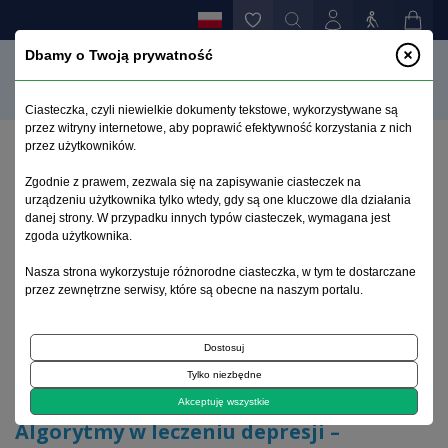
Dbamy o Twoją prywatność
Ciasteczka, czyli niewielkie dokumenty tekstowe, wykorzystywane są
przez witryny internetowe, aby poprawić efektywność korzystania z nich
przez użytkowników.
Strona główna
>
Archiwum
>
zeszyt 2
>
Zgodnie z prawem, zezwala się na zapisywanie ciasteczek na
Algorytmy w leczeniu depresji – przegląd
urządzeniu użytkownika tylko wtedy, gdy są one kluczowe dla działania
piśmiennictwa
danej strony. W przypadku innych typów ciasteczek, wymagana jest
zgoda użytkownika.
Archiwum 1995–2023
Nasza strona wykorzystuje różnorodne ciasteczka, w tym te dostarczane
przez zewnętrzne serwisy, które są obecne na naszym portalu.
1998, tom 14, zeszyt 2
Dostosuj
Tylko niezbędne
Artykuł
Akceptuję wszystkie
Algorytmy w leczeniu depresji –