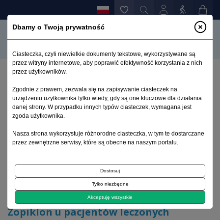
Dbamy o Twoją prywatność
Ciasteczka, czyli niewielkie dokumenty tekstowe, wykorzystywane są
przez witryny internetowe, aby poprawić efektywność korzystania z nich
przez użytkowników.
Strona główna
>
Archiwum
>
zeszyt 1
>
Zgodnie z prawem, zezwala się na zapisywanie ciasteczek na
Zopiklon u pacjentów leczonych ambulatoryjnie z
urządzeniu użytkownika tylko wtedy, gdy są one kluczowe dla działania
powodu bezsenności
danej strony. W przypadku innych typów ciasteczek, wymagana jest
zgoda użytkownika.
Archiwum 1995–2023
Nasza strona wykorzystuje różnorodne ciasteczka, w tym te dostarczane
przez zewnętrzne serwisy, które są obecne na naszym portalu.
1998, tom 14, zeszyt 1
Dostosuj
Tylko niezbędne
Artykuł
Akceptuję wszystkie
Zopiklon u pacjentów leczonych