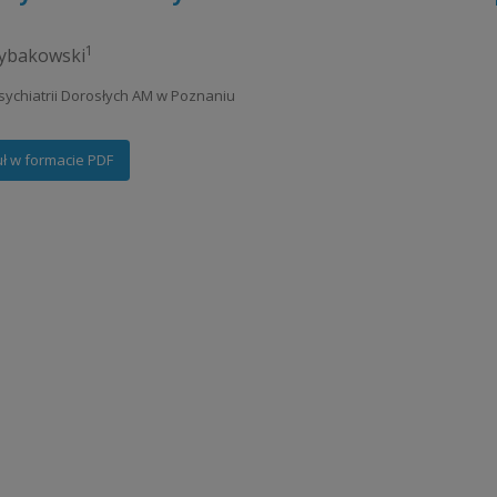
1
Rybakowski
 Psychiatrii Dorosłych AM w Poznaniu
uł w formacie PDF