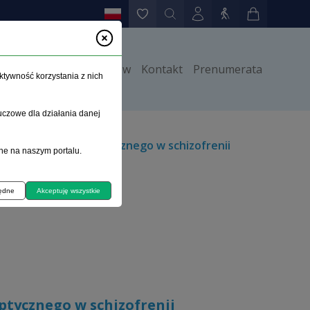
y
Instrukcje dla autorów
Kontakt
Prenumerata
ktywność korzystania z nich
uczowe dla działania danej
 leczenia neuroleptycznego w schizofrenii
ne na naszym portalu.
będne
Akceptuję wszystkie
ptycznego w schizofrenii