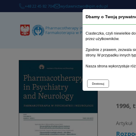
+48 22 45 82 704
wydawnictwo@ipin.edu.pl
Dbamy o Twoją prywatn
Ciasteczka, czyli niewielkie 
przez użytkowników.
Zgodnie z prawem, zezwala się
strony. W przypadku innych t
Strona 
Nasza strona wykorzystuje róż
Arc
Dostosuj
1996, 
Artykuł
Rozpoc