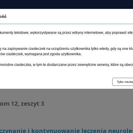
ość
O czasopiśmie
Zeszyt aktualny
Archiwum
Artykuł
dokumenty tekstowe, wykorzystywane są przez witryny internetowe, aby poprawić efe
 na zapisywanie ciasteczek na urządzeniu użytkownika tylko wtedy, gdy są one kl
ypów ciasteczek, wymagana jest zgoda użytkownika.
główna
>
Archiwum
>
zeszyt 3
>
Rozpoczynanie i kontynuowanie
norodne ciasteczka, w tym te dostarczane przez zewnętrzne serwisy, które są obec
hiwum 1995–2023
Tylko niez
tom 12, zeszyt 3
zynanie i kontynuowanie leczenia neurole