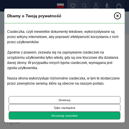
Dbamy o Twoją prywatność
Ciasteczka, czyli niewielkie dokumenty tekstowe, wykorzystywane są
przez witryny internetowe, aby poprawić efektywność korzystania z nich
przez użytkowników.
Strona główna
>
Archiwum
>
zeszyt 2
>
Zgodnie z prawem, zezwala się na zapisywanie ciasteczek na
Działanie psychotropowe pochodnych kwasu
urządzeniu użytkownika tylko wtedy, gdy są one kluczowe dla działania
walproinowego i innych leków przeciwpadaczkowych
danej strony. W przypadku innych typów ciasteczek, wymagana jest
(przegląd piśmiennictwa)
zgoda użytkownika.
Nasza strona wykorzystuje różnorodne ciasteczka, w tym te dostarczane
przez zewnętrzne serwisy, które są obecne na naszym portalu.
Archiwum 1995–2023
Dostosuj
1996, tom 12, zeszyt 2
Tylko niezbędne
Akceptuję wszystkie
Artykuł