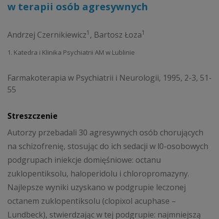
w terapii osób agresywnych
1
1
Andrzej Czernikiewicz
,
Bartosz Łoza
1. Katedra i Klinika Psychiatrii AM w Lublinie
Farmakoterapia w Psychiatrii i Neurologii, 1995, 2-3, 51-
55
Streszczenie
Autorzy przebadali 30 agresywnych osób chorujących
na schizofrenię, stosując do ich sedacji w l0-osobowych
podgrupach iniekcje domięśniowe: octanu
zuklopentiksolu, haloperidolu i chloropromazyny.
Najlepsze wyniki uzyskano w podgrupie leczonej
octanem zuklopentiksolu (clopixol acuphase –
Lundbeck), stwierdzając w tej podgrupie: najmniejszą