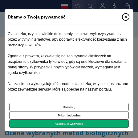
Dbamy o Twoją prywatność
Ciasteczka, czyli niewielkie dokumenty tekstowe, wykorzystywane są
przez witryny internetowe, aby poprawić efektywność korzystania z nich
przez użytkowników.
Strona główna
>
Archiwum
>
zeszyt 2-3
>
Zgodnie z prawem, zezwala się na zapisywanie ciasteczek na
Ocena wybranych metod biologicznych w terapii
urządzeniu użytkownika tylko wtedy, gdy są one kluczowe dla działania
osób agresywnych
danej strony. W przypadku innych typów ciasteczek, wymagana jest
zgoda użytkownika.
Archiwum 1995–2023
Nasza strona wykorzystuje różnorodne ciasteczka, w tym te dostarczane
przez zewnętrzne serwisy, które są obecne na naszym portalu.
1995, tom 11, zeszyt 2-3
Dostosuj
Tylko niezbędne
Artykuł
Akceptuję wszystkie
Ocena wybranych metod biologicznych