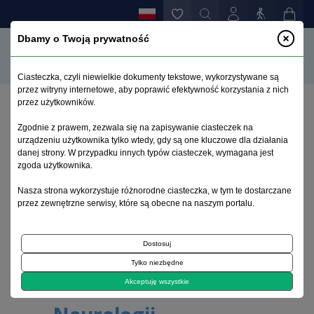
Dbamy o Twoją prywatność
Ciasteczka, czyli niewielkie dokumenty tekstowe, wykorzystywane są
przez witryny internetowe, aby poprawić efektywność korzystania z nich
przez użytkowników.
Zgodnie z prawem, zezwala się na zapisywanie ciasteczek na
Pharmacotherapy in
urządzeniu użytkownika tylko wtedy, gdy są one kluczowe dla działania
danej strony. W przypadku innych typów ciasteczek, wymagana jest
zgoda użytkownika.
Psychiatry and
Nasza strona wykorzystuje różnorodne ciasteczka, w tym te dostarczane
przez zewnętrzne serwisy, które są obecne na naszym portalu.
Neurology /
Farmakoterapia w
Dostosuj
Tylko niezbędne
Psychiatrii i
Akceptuję wszystkie