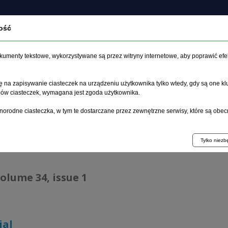
ość
About the journal
Current issue
Archive
Articles
dokumenty tekstowe, wykorzystywane są przez witryny internetowe, aby poprawić efe
 na zapisywanie ciasteczek na urządzeniu użytkownika tylko wtedy, gdy są one kl
ypów ciasteczek, wymagana jest zgoda użytkownika.
age
>
Archive
>
issue 1
>
Editorial
norodne ciasteczka, w tym te dostarczane przez zewnętrzne serwisy, które są obec
ive 1995–2023
Tylko niez
volume 34, issue 1
ial