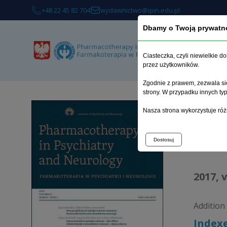
+48 22 45 82 704
wydawnictwo@ipin.edu.pl
Dbamy o Twoją prywatn
Ciasteczka, czyli niewielkie 
przez użytkowników.
Zgodnie z prawem, zezwala się
strony. W przypadku innych t
Home p
Nasza strona wykorzystuje róż
Arch
Dostosuj
2017, 
Addition
Index