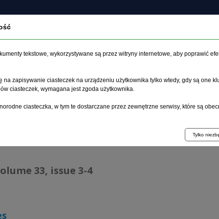
ość
About the journal
Current issue
Archive
Articles
dokumenty tekstowe, wykorzystywane są przez witryny internetowe, aby poprawić efe
 na zapisywanie ciasteczek na urządzeniu użytkownika tylko wtedy, gdy są one kl
ypów ciasteczek, wymagana jest zgoda użytkownika.
age
>
Archive
>
issue 3-4
>
Indexes
norodne ciasteczka, w tym te dostarczane przez zewnętrzne serwisy, które są obec
ive 1995–2023
Tylko niez
volume 33, issue 3-4
es