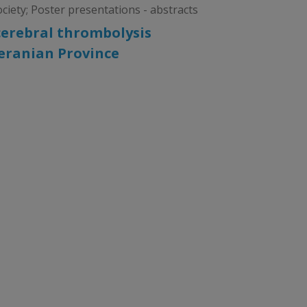
iety; Poster presentations - abstracts
 cerebral thrombolysis
eranian Province