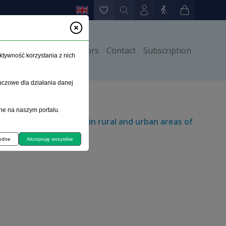
Instructions for authors
Contact
Subscription
ktywność korzystania z nich
uczowe dla działania danej
ne na naszym portalu.
olysis implementation in rural and urban areas of
będne
Akceptuję wszystkie