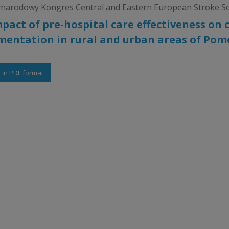
ynarodowy Kongres Central and Eastern European Stroke Soc
pact of pre-hospital care effectiveness on
mentation in rural and urban areas of Pom
e in PDF format