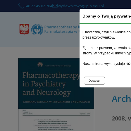
+48 22 45 82 704
wydawnictwo@ipin.edu.pl
Dbamy o Twoją prywatn
Ciasteczka, czyli niewielkie 
przez użytkowników.
Zgodnie z prawem, zezwala się
strony. W przypadku innych t
Home p
Nasza strona wykorzystuje róż
The impa
Pomeran
Dostosuj
Arch
2008, 