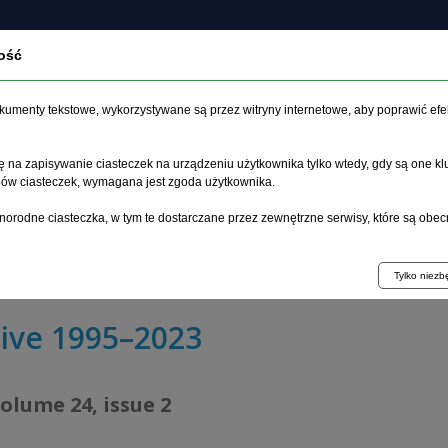
ość
About the journal
Current issue
Archive
Articles
dokumenty tekstowe, wykorzystywane są przez witryny internetowe, aby poprawić efe
 na zapisywanie ciasteczek na urządzeniu użytkownika tylko wtedy, gdy są one kl
ypów ciasteczek, wymagana jest zgoda użytkownika.
age
>
Archive
>
issue 2
>
norodne ciasteczka, w tym te dostarczane przez zewnętrzne serwisy, które są obec
ct of pre-hospital care effectiveness on cerebral thromb
ian Province
Tylko niez
ive 1995–2023
volume 24, issue 2