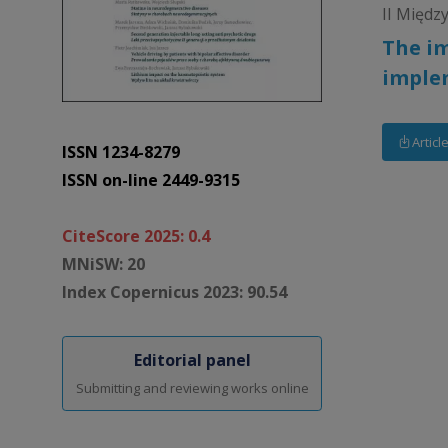
II Międz
The im
imple
Articl
ISSN 1234-8279
ISSN on-line 2449-9315
CiteScore 2025: 0.4
MNiSW: 20
Index Copernicus 2023: 90.54
Editorial panel
Submitting and reviewing works online