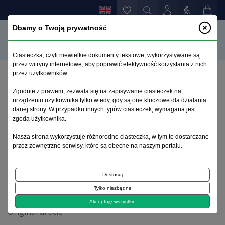
Dbamy o Twoją prywatność
Ciasteczka, czyli niewielkie dokumenty tekstowe, wykorzystywane są
przez witryny internetowe, aby poprawić efektywność korzystania z nich
przez użytkowników.
Home page
>
Archive
>
issue 3
>
Zgodnie z prawem, zezwala się na zapisywanie ciasteczek na
Commentary on the recommendations of the
urządzeniu użytkownika tylko wtedy, gdy są one kluczowe dla działania
national consultant in the field of psychiatry
danej strony. W przypadku innych typów ciasteczek, wymagana jest
concerning the treatment of depression
zgoda użytkownika.
Nasza strona wykorzystuje różnorodne ciasteczka, w tym te dostarczane
przez zewnętrzne serwisy, które są obecne na naszym portalu.
Archive 1995–2023
Dostosuj
2018, volume 34, issue 3
Tylko niezbędne
Akceptuję wszystkie
Original article